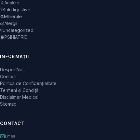
🔬
Analize
⚕️
Boli digestive
⚗️
MInerale
🌿
Alergii
⚕️
Uncategorized
🧠
PSIHIATRIE
INFORMAȚII
Despre Noi
Contact
Politica de Confidențialitate
Termeni și Condiții
Disclaimer Medical
Sitemap
CONTACT
Email