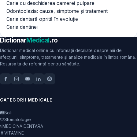
Carie cu deschiderea camerei pulpare
Odontoclazia: cauze, simptome și tratament
Caria dentară oprită în evoluție
Caria dentinei
Dictionar
Medical
.ro
Dicționar medical online cu informații detaliate despre mii de
afecțiuni, simptome, tratamente și analize medicale în limba română.
Resursa ta de referință pentru sănătate.
CATEGORII MEDICALE
🏥
Boli
🦷
Stomatologie
⚕️
MEDICINA DENTARA
💊
VITAMINE