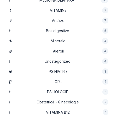
⚕️
MEDICINA DENTARA
16
💊
VITAMINE
7
🔬
Analize
7
⚕️
Boli digestive
5
⚗️
MInerale
4
🌿
Alergii
4
⚕️
Uncategorized
4
🧠
PSIHIATRIE
3
👂
ORL
2
⚕️
PSIHOLOGIE
2
⚕️
Obstetrică - Ginecologie
2
⚕️
VITAMINA B12
1