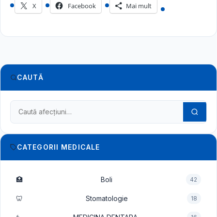
X
Facebook
Mai mult
CAUTĂ
Caută în dicționarul medical
CATEGORII MEDICALE
🏥
Boli
42
🦷
Stomatologie
18