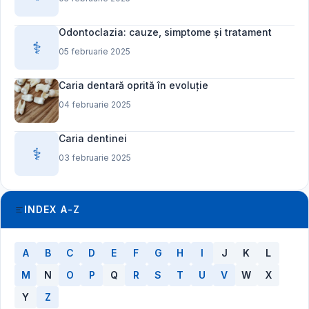
Odontoclazia: cauze, simptome și tratament
⚕️
05 februarie 2025
Caria dentară oprită în evoluție
04 februarie 2025
Caria dentinei
⚕️
03 februarie 2025
INDEX A-Z
A
B
C
D
E
F
G
H
I
J
K
L
M
N
O
P
Q
R
S
T
U
V
W
X
Y
Z