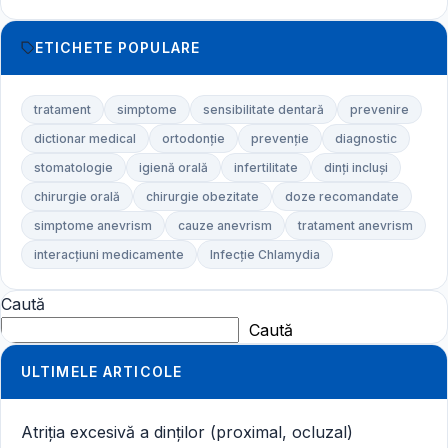
ETICHETE POPULARE
tratament
simptome
sensibilitate dentară
prevenire
dictionar medical
ortodonție
prevenție
diagnostic
stomatologie
igienă orală
infertilitate
dinți incluși
chirurgie orală
chirurgie obezitate
doze recomandate
simptome anevrism
cauze anevrism
tratament anevrism
interacțiuni medicamente
Infecție Chlamydia
Caută
Caută
ULTIMELE ARTICOLE
Atriția excesivă a dinților (proximal, ocluzal)