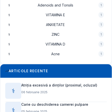
⚕️
Adenoids and Tonsils
1
⚕️
VITAMINA E
1
⚕️
ANXIETATE
1
⚕️
ZINC
1
⚕️
VITAMINA D
1
⚕️
Acne
1
ARTICOLE RECENTE
Atriția excesivă a dinților (proximal, ocluzal)
⚕️
06 februarie 2025
Carie cu deschiderea camerei pulpare
⚕️
05 februarie 2025