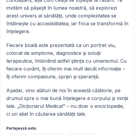
cunoașterii, așa cum ceața se topește la răsărit. Te
invităm să pășești în lumea noastră, să explorezi
acest univers al sănătății, unde complexitatea se
întâlnește cu accesibilitatea, iar frica se transformă în
înțelegere.
Fiecare boală este prezentată ca un portret viu,
colorat de simptome, diagnostice și soluții
terapeutice, îmbinând astfel știința cu umanismul. Cu
fiecare cuvânt, îți oferim mai mult decât informație –
îți oferim compasiune, sprijin și speranță.
Așadar, vino alături de noi în această călătorie, pe
drumul spre o mai bună înțelegere a corpului și minții
tale. „Dicționarul Medical” – nu doar o enciclopedie,
ci un aliat în căutarea sănătății tale.
Partajează asta: