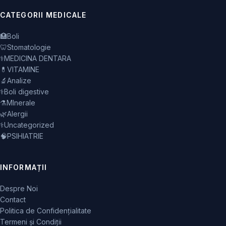
CATEGORII MEDICALE
🏥
Boli
🦷
Stomatologie
⚕️
MEDICINA DENTARA
💊
VITAMINE
🔬
Analize
⚕️
Boli digestive
⚗️
MInerale
🌿
Alergii
⚕️
Uncategorized
🧠
PSIHIATRIE
INFORMAȚII
Despre Noi
Contact
Politica de Confidențialitate
Termeni și Condiții