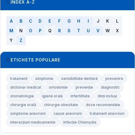
INDEX A-Z
A
B
C
D
E
F
G
H
I
J
K
L
M
N
O
P
Q
R
S
T
U
V
W
X
Y
Z
ETICHETE POPULARE
tratament
simptome
sensibilitate dentară
prevenire
dictionar medical
ortodonție
prevenție
diagnostic
stomatologie
igienă orală
infertilitate
dinți incluși
chirurgie orală
chirurgie obezitate
doze recomandate
simptome anevrism
cauze anevrism
tratament anevrism
interacțiuni medicamente
Infecție Chlamydia