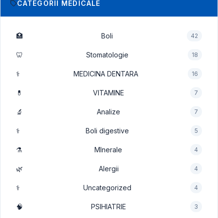
CATEGORII MEDICALE
🏥
Boli
42
🦷
Stomatologie
18
⚕️
MEDICINA DENTARA
16
💊
VITAMINE
7
🔬
Analize
7
⚕️
Boli digestive
5
⚗️
MInerale
4
🌿
Alergii
4
⚕️
Uncategorized
4
🧠
PSIHIATRIE
3