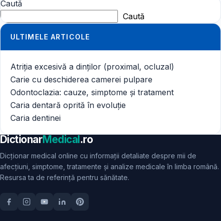
Caută
Caută
ULTIMELE ARTICOLE
Atriția excesivă a dinților (proximal, ocluzal)
Carie cu deschiderea camerei pulpare
Odontoclazia: cauze, simptome și tratament
Caria dentară oprită în evoluție
Caria dentinei
Dictionar
Medical
.ro
Dicționar medical online cu informații detaliate despre mii de
afecțiuni, simptome, tratamente și analize medicale în limba română.
Resursa ta de referință pentru sănătate.