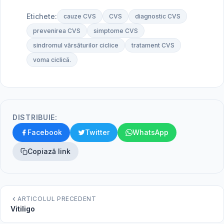
Etichete:
cauze CVS
CVS
diagnostic CVS
prevenirea CVS
simptome CVS
sindromul vărsăturilor ciclice
tratament CVS
voma ciclică.
DISTRIBUIE:
Facebook
Twitter
WhatsApp
Copiază link
ARTICOLUL PRECEDENT
Vitiligo