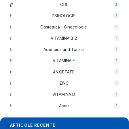
👂
ORL
2
⚕️
PSIHOLOGIE
2
⚕️
Obstetrică - Ginecologie
2
⚕️
VITAMINA B12
1
⚕️
Adenoids and Tonsils
1
⚕️
VITAMINA E
1
⚕️
ANXIETATE
1
⚕️
ZINC
1
⚕️
VITAMINA D
1
⚕️
Acne
1
ARTICOLE RECENTE